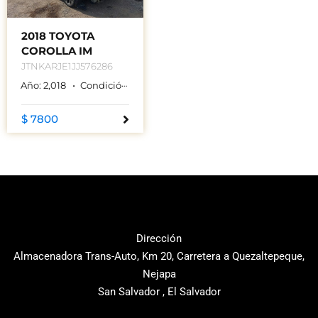
2018 TOYOTA
COROLLA IM
JTNKARJE1JJ576286
Año:
2,018
Condición:
Used
Color:
BLANCO
$ 7800
Dirección
Almacenadora Trans-Auto, Km 20, Carretera a Quezaltepeque,
Nejapa
San Salvador , El Salvador