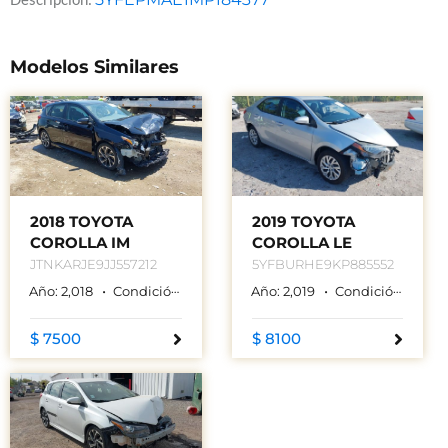
Modelos Similares
2018 TOYOTA
2019 TOYOTA
COROLLA IM
COROLLA LE
JTNKARJE9JJ557212
5YFBURHE9KP885552
Año:
2,018
Condición:
Used
Color:
Año:
NEGRO
2,019
Condición:
Used
$ 7500
$ 8100