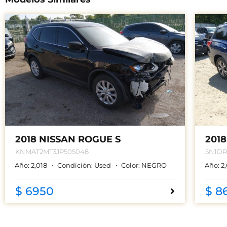
2018 NISSAN ROGUE S
201
KNMAT2MT3JP505048
5N1D
Año:
2,018
Condición:
Used
Color:
NEGRO
Año:
2
$ 6950
$ 8