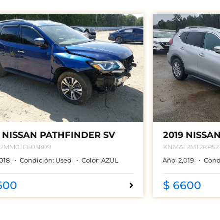
8 NISSAN PATHFINDER SV
2019 NISSA
R2MM0JC605809
KNMAT2MT2KP52
,018
Condición:
Used
Color:
AZUL
Año:
2,019
Cond
600
$ 6600