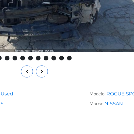
Used
Modelo:
ROGUE SP
IS
Marca:
NISSAN