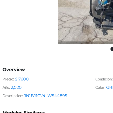
Overview
Precio:
$
7600
Condición:
Año:
2,020
Color:
GR
Descripcion:
JN1BJ1CV4LW544895
Modelos Similares