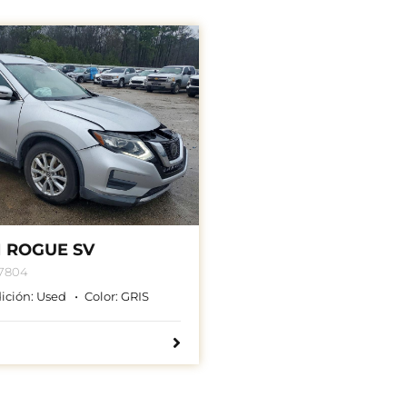
N ROGUE SV
7804
ición:
Used
Color:
GRIS