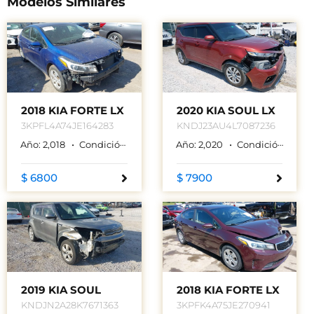
Modelos Similares
2018 KIA FORTE LX
2020 KIA SOUL LX
3KPFL4A74JE164283
KNDJ23AU4L7087236
Año:
2,018
Condición:
Used
Color:
Año:
AZUL
2,020
Condición:
Used
$ 6800
$ 7900
2019 KIA SOUL
2018 KIA FORTE LX
KNDJN2A28K7671363
3KPFK4A75JE270941