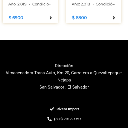
Año:
2,019
Condición:
Used
Color:
Año:
GRIS
2,018
Condición:
Used
$ 6900
$ 6800
Dirección
Almacenadora Trans-Auto, Km 20, Carretera a Quezaltepeque,
Nejapa
San Salvador , El Salvador
Rivera Import
(503) 7917-7727