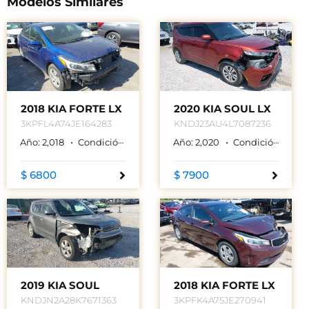
Modelos Similares
2018 KIA FORTE LX
2020 KIA SOUL LX
3KPFL4A74JE164283
KNDJ23AU4L7087236
Año:
2,018
Condición:
Used
Color:
Año:
AZUL
2,020
Condición:
Used
$ 6800
$ 7900
2019 KIA SOUL
2018 KIA FORTE LX
KNDJN2A28K7671363
3KPFK4A75JE270941