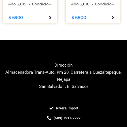
Año:
2,019
Condición:
Used
Color:
Año:
GRIS
2,018
Condición:
Used
$ 6900
$ 6800
Dirección
Almacenadora Trans-Auto, Km 20, Carretera a Quezaltepeque,
Nejapa
San Salvador , El Salvador
Rivera Import
(503) 7917-7727