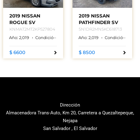
2019 NISSAN
2019 NISSAN
ROGUE SV
PATHFINDER SV
KNMAT2MT2KP527804
5N1DR2MN5KC618713
Año:
2,019
Condición:
Used
Color:
Año:
GRIS
2,019
Condición:
Used
$ 6600
$ 8500
Dirección
Almacenadora Trans-Auto, Km 20, Carretera a Quezaltepeque,
Nejapa
San Salvador , El Salvador