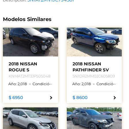
Modelos Similares
2018 NISSAN
2018 NISSAN
ROGUE S
PATHFINDER SV
KNMAT2MT3JP505048
5N1DR2MM0JC605809
Año:
2,018
Condición:
Used
Color:
Año:
NEGRO
2,018
Condición:
Used
$ 6950
$ 8600